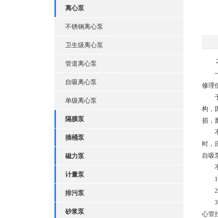
离心泵
不锈钢离心泵
卫生级离心泵
管道离心泵
一般
自吸离心泵
修理
于是
单级离心泵
构，
隔膜泵
损，
不锈
插桶泵
时，
自吸
磁力泵
不锈
计量泵
1、
2、
排污泵
3、
砂浆泵
心管