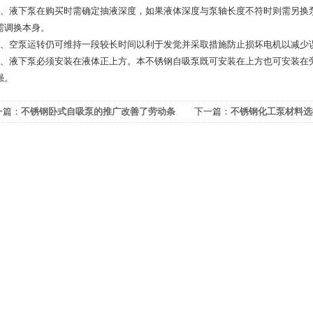
液下泵在购买时需确定抽液深度，如果液体深度与泵轴长度不符时则需另换泵
需调换本身。
空泵运转仍可维持一段较长时间以利于发觉并采取措施防止损坏电机以减少
液下泵必须安装在液体正上方。本不锈钢自吸泵既可安装在上方也可安装在旁
强。
一篇：
不锈钢卧式自吸泵的推广改善了劳动条
下一篇：
不锈钢化工泵材料选