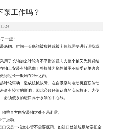
下泵工作吗？
1-24
多了一些！
装底阀。时间一长底阀被腐蚀或被卡位就需要进行调换或
采用了长轴加之叶轮有不平衡的径向力整个轴又为悬臂结
在轴上安装有轴承由于整根轴为挠性轴承不断受到单边磨
做得过长一般均在2米之内。
起叶轮窜动，造成机械故障。在自吸泵与电动机直联传动
寿命有较大的影响，因此必须仔细认真的安装校正。为使
，必须使泵的进口高于泵轴的中心线。
于轴垂直方向安装轴封处不易泄露。
少了振动。
口仅是一根空心管不需要底阀。如进口处被垃圾堵塞把空