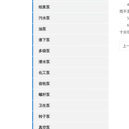
4、
纸浆泵
而不
污水泵
5、
6、
油泵
十分
液下泵
上
多级泵
件
潜水泵
化工泵
齿轮泵
螺杆泵
卫生泵
转子泵
真空泵