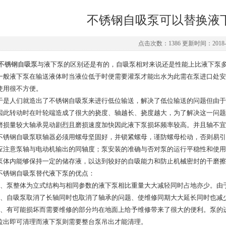
不锈钢自吸泵可以替换液
点击次数：1386 更新时间：2018-1
不锈钢自吸泵
与液下泵的区别还是有的，自吸泵相对来说还是性能上比液下泵
液下泵在输送液体时当液位低于时便需要灌泵才能出水为此需在泵进口处安
使用很不方便。
人们就造出了不锈钢自吸泵来进行低位输送，解决了低位输送的问题但由于
因此转动时在叶轮端造成了很大的挠度、轴越长、挠度越大，为了解决这一问题
磨损量较大轴承晃动剧烈且磨损速度加快因此液下泵损坏频率较高。并且轴不宜
钢自吸泵联轴器必须用螺母坚固好，并锁紧螺母，谨防螺母松动，否则易引
应注意泵轴与电动机输出的同轴度；泵安装的准确与否对泵的运行平稳性和使用
泵体内能够保持一定的储存液，以达到较好的自吸能力和防止机械密封的干磨擦
钢自吸泵替代液下泵的优点：
泵整体为立式结构与相同参数的液下泵相比重量大大减轻同时占地亦少。由
自吸泵取消了长轴同时也取消了轴承的问题、使维修同期大大延长同时也减
有可能损坏而需要维修的部分均在地面上给予维修带来了很大的便利。泵的进
拉出即可清理而液下泵则需要整台泵吊出才能清理。