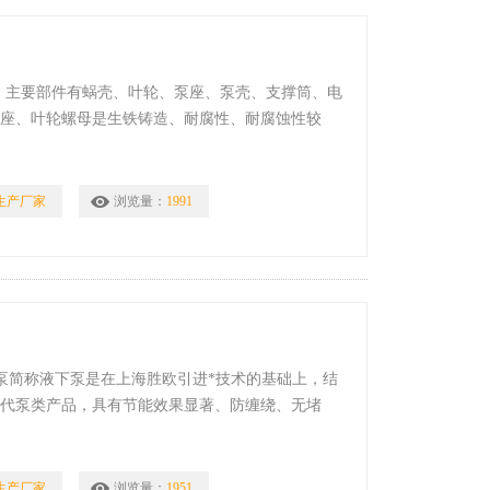
，主要部件有蜗壳、叶轮、泵座、泵壳、支撑筒、电
机座、叶轮螺母是生铁铸造、耐腐性、耐腐蚀性较
生产厂家
浏览量：
1991
污泵简称液下泵是在上海胜欧引进*技术的基础上，结
一代泵类产品，具有节能效果显著、防缠绕、无堵
固体颗粒和长纤维垃圾方面，具有*效果。
生产厂家
浏览量：
1951