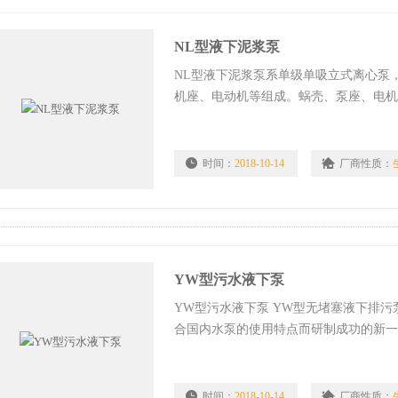
NL型液下泥浆泵
NL型液下泥浆泵系单级单吸立式离心泵
机座、电动机等组成。蜗壳、泵座、电
好，加工工艺方便。
时间：
2018-10-14
厂商性质：
YW型污水液下泵
YW型污水液下泵 YW型无堵塞液下排
合国内水泵的使用特点而研制成功的新
塞、自动安装和自动控制等特点。在排送
时间：
2018-10-14
厂商性质：