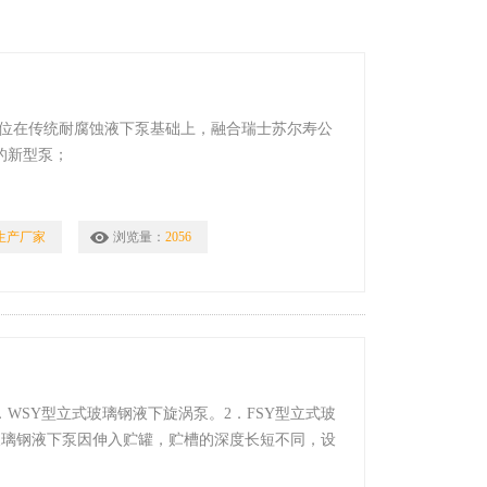
本单位在传统耐腐蚀液下泵基础上，融合瑞士苏尔寿公
的新型泵；
生产厂家
浏览量：
2056
WSY型立式玻璃钢液下旋涡泵。2．FSY型立式玻
式玻璃钢液下泵因伸入贮罐，贮槽的深度长短不同，设
择。 FSY WSY立式玻璃钢液下泵