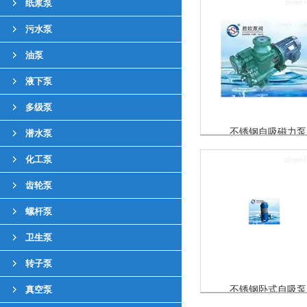
纸浆泵
污水泵
油泵
液下泵
多级泵
不锈钢自吸磁力泵
潜水泵
化工泵
齿轮泵
螺杆泵
卫生泵
转子泵
真空泵
不锈钢卧式自吸泵