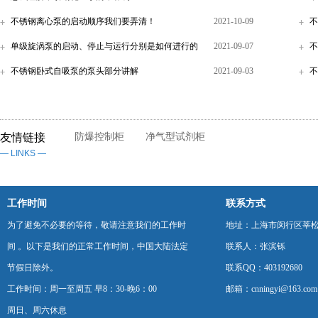
不锈钢离心泵的启动顺序我们要弄清！
2021-10-09
不
单级旋涡泵的启动、停止与运行分别是如何进行的
2021-09-07
不
不锈钢卧式自吸泵的泵头部分讲解
2021-09-03
不
友情链接
防爆控制柜
净气型试剂柜
— LINKS —
工作时间
联系方式
为了避免不必要的等待，敬请注意我们的工作时
地址：上海市闵行区莘松
间 。以下是我们的正常工作时间，中国大陆法定
联系人：张滨铄
节假日除外。
联系QQ：403192680
工作时间：周一至周五 早8：30-晚6：00
邮箱：cnningyi@163.com
周日、周六休息