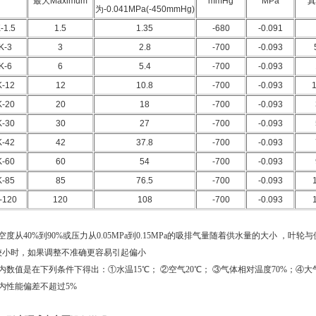
最大
Maximum
mmHg
MPa
真
为
-0.041MPa(-450mmHg)
-1.5
1.5
1.35
-680
-0.091
K-3
3
2.8
-700
-0.093
K-6
6
5.4
-700
-0.093
K-12
12
10.8
-700
-0.093
1
K-20
20
18
-700
-0.093
K-30
30
27
-700
-0.093
K-42
42
37.8
-700
-0.093
K-60
60
54
-700
-0.093
K-85
85
76.5
-700
-0.093
-120
120
108
-700
-0.093
空度从40%到90%或压力从0.05MPa到0.15MPa的吸排气量随着供水量的大小 
较小时，如果调整不准确更容易引起偏小
内数值是在下列条件下得出：①水温15℃； ②空气20℃； ③气体相对温度70%；④大气压力
内性能偏差不超过5%