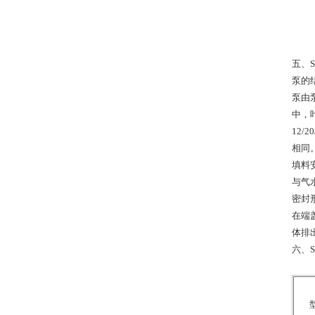
五、S
泵的
泵由
中，
12/
相同
填料
与气
密封
在端
体排
六、S