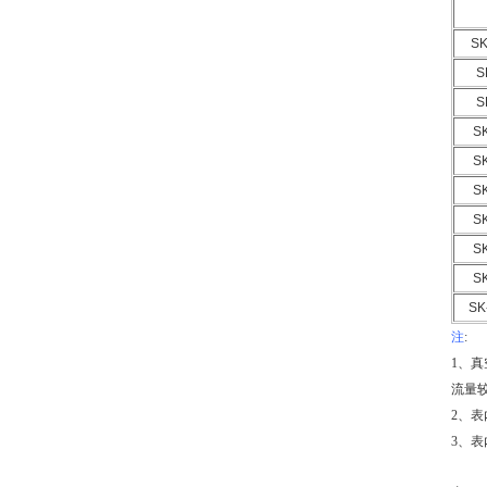
SK
S
S
S
S
S
S
S
S
SK
注
:
1、真
流量
2、表
3、表