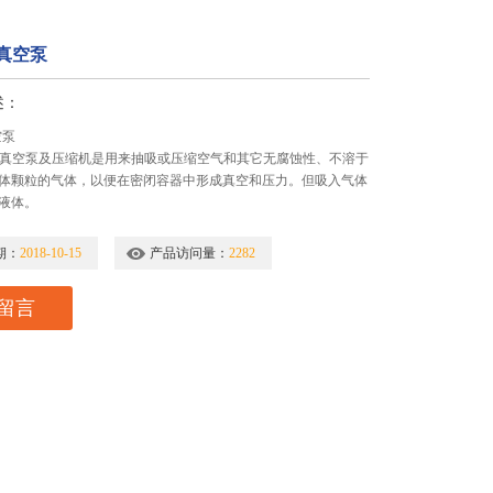
真空泵
述：
空泵
式真空泵及压缩机是用来抽吸或压缩空气和其它无腐蚀性、不溶于
体颗粒的气体，以便在密闭容器中形成真空和压力。但吸入气体
液体。
期：
2018-10-15
产品访问量：
2282
留言