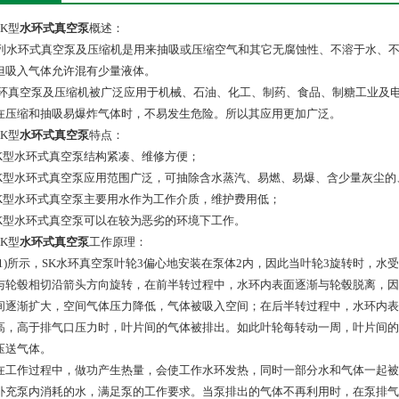
K型
水环式真空泵
概述：
系列水环式真空泵及压缩机是用来抽吸或压缩空气和其它无腐蚀性、不溶于水、
但吸入气体允许混有少量液体。
水环真空泵及压缩机被广泛应用于机械、石油、化工、制药、食品、制糖工业及
在压缩和抽吸易爆炸气体时，不易发生危险。所以其应用更加广泛。
K型
水环式真空泵
特点：
SK型水环式真空泵结构紧凑、维修方便；
SK型水环式真空泵应用范围广泛，可抽除含水蒸汽、易燃、易爆、含少量灰尘
SK型水环式真空泵主要用水作为工作介质，维护费用低；
SK型水环式真空泵可以在较为恶劣的环境下工作。
K型
水环式真空泵
工作原理：
(1)所示，SK水环真空泵叶轮3偏心地安装在泵体2内，因此当叶轮3旋转时，
与轮毂相切沿箭头方向旋转，在前半转过程中，水环内表面逐渐与轮毂脱离，因
间逐渐扩大，空间气体压力降低，气体被吸入空间；在后半转过程中，水环内表
高，高于排气口压力时，叶片间的气体被排出。如此叶轮每转动一周，叶片间的
压送气体。
在工作过程中，做功产生热量，会使工作水环发热，同时一部分水和气体一起被
补充泵内消耗的水，满足泵的工作要求。当泵排出的气体不再利用时，在泵排气