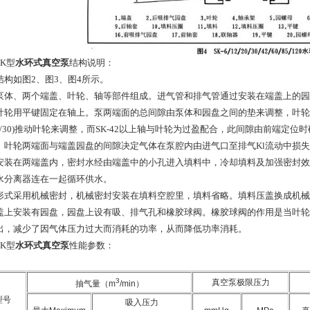
K型
水环式真空泵
结构说明：
结构如图2、图3、图4所示。
泵体、两个端盖、叶轮、轴等部件组成。进气管和排气管通过安装在端盖上的园
叶轮用平键固定在轴上。泵两端面的总间隙由泵体和园盘之间的垫来调整，叶轮与端盖上的
20/30)推动叶轮来调整，而SK-42以上轴与叶轮为过盈配合，此间隙由前端定位时确定，SK
。叶轮两端面与端盖园盘的间隙决定气体在泵腔内由进气口至排气Kl流动中损
安装在两端盖内，密封水经由端盖中的小孔进入填料中，冷却填料及加强密封效
水分离器连在一起循环供水。
形式采用机械密封，机械密封安装在填料空腔里，填料省略。填料压盖换成机械
盖上安装有园盘，园盘上设有吸、排气孔和橡胶球阀。橡胶球阀的作用是当叶轮
出，减少了因气体压力过大而消耗的功率，从而降低功率消耗。
K型
水环式真空泵
性能参数：
3
真空泵极限压力
抽气量（
m
/min
）
型号
吸入压力