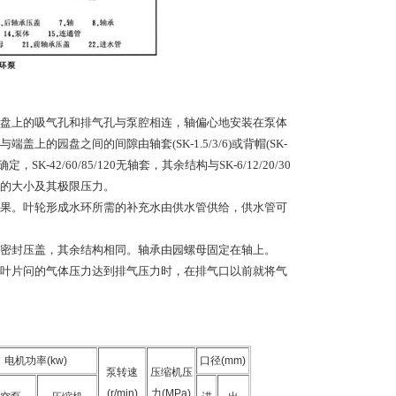
盘上的吸气孔和排气孔与泵腔相连，轴偏心地安装在泵体
园盘之间的间隙由轴套(SK-1.5/3/6)或背帽(SK-
-42/60/85/120无轴套，其余结构与SK-6/12/20/30
失的大小及其极限压力。
果。叶轮形成水环所需的补充水由供水管供给，供水管可
密封压盖，其余结构相同。轴承由园螺母固定在轴上。
叶片问的气体压力达到排气压力时，在排气口以前就将气
电机功率
(kw)
口径
(mm)
泵转速
压缩机压
(r/min)
力
(MPa)