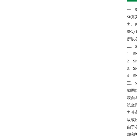
一、S
Sk
力。
SK
所以
二、S
1、
2、
3、
4、
三、S
如图
表面
该空
力升
吸或
由于
却和