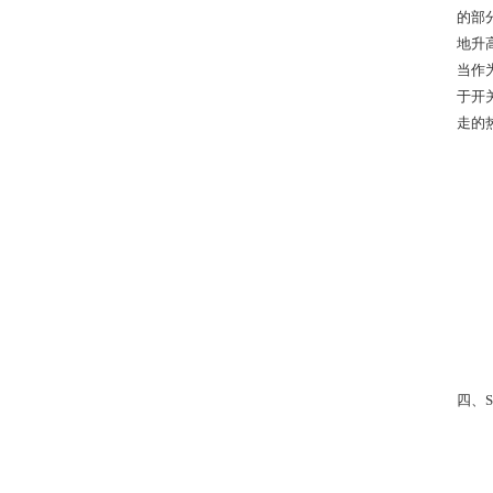
的部
地升
当作
于开
走的
四、S