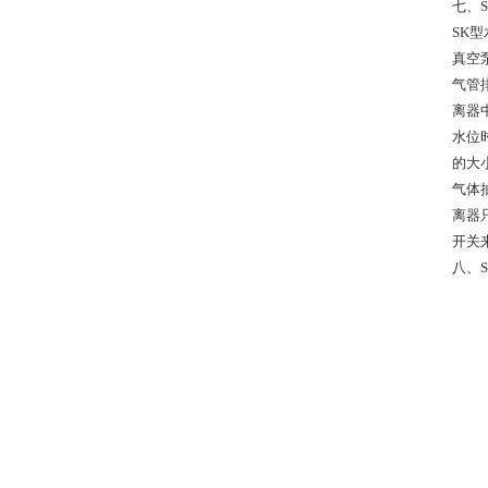
七、S
SK
真空
气管
离器
水位
的大
气体
离器
开关
八、S