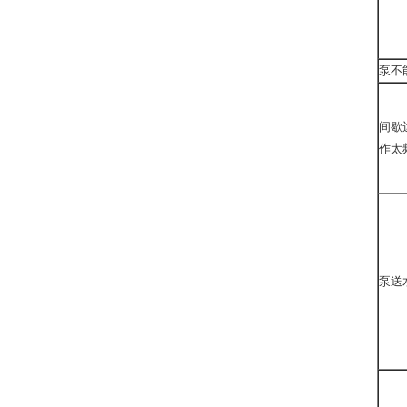
泵不
间歇
作太
泵送