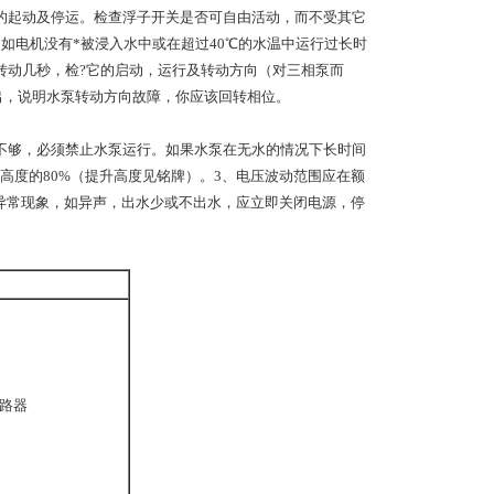
泵的起动及停运。检查浮子开关是否可自由活动，而不受其它
如电机没有*被浸入水中或在超过40℃的水温中运行过长时
转动几秒，检?它的启动，运行及转动方向（对三相泵而
出，说明水泵转动方向故障，你应该回转相位。
不够，必须禁止水泵运行。如果水泵在无水的情况下长时间
高度的80%（提升高度见铭牌）。3、电压波动范围应在额
现异常现象，如异声，出水少或不出水，应立即关闭电源，停
断路器