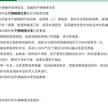
N不锈钢环保净化泵，高扬程不锈钢潜水泵
双叶轮
不锈钢潜水泵
特点与使用范围：
为内装式不锈钢双叶轮结构，使用单（三）相电源，密封件采用特殊材料，耐腐蚀
节水一滴灌、喷灌和微灌工程，深层水源提供、高层建筑饮用水供给及净化机械
QDN双叶轮
不锈钢潜水泵
注意事项：
定期检查电源电线，如发现电线有裂口等现象，请立即更换。
用兆欧表定期检查绝缘状况，地线与火线间的绝缘电阻应为50MΩ或更高一点。
维修或更换密封件后，应在0.2MPa气压下测试3分钟以确认泵是否泄漏。
新泵使用后，如果有一段时间不用泵，应不要把它继续放在水中（特别是要冻住
外泥沙，擦拭干净并干燥，放置在通风干燥处。
使用一年后，水泵需要保养维修：包括检查损坏件，更换需要更换的部件，特别
拆卸水泵必须由专业技术人员来进行。
QDN双叶轮不锈钢潜水泵性能参数：
QDN双叶轮不锈钢潜水泵操作：