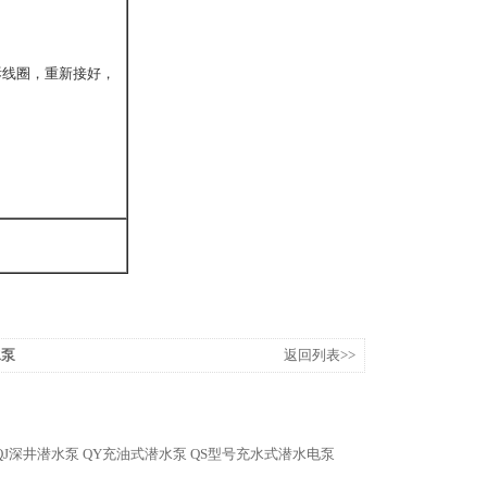
拆线圈，重新接好，
地
水泵
返回列表>>
QJ深井潜水泵
QY充油式潜水泵
QS型号充水式潜水电泵