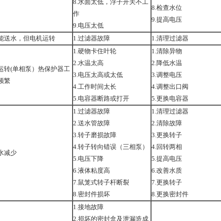
8.水面太低，浮子开关不工
8.检查水位
作
9.提高电压
9.电压太低
能送水，但电机运转
1.过滤器故障
1.清理过滤器
1.硬物卡住叶轮
1.清除异物
2.水温太高
2.降低水温
运转(单相泵）热保护器工
3.电压太高或太低
3.调整电压
频繁
4.工作时间太长
4.调整出口阀
5.电容器断路或打开
5.更换电容器
1.过滤器故障
1.清理过滤器
2.送水管故障
2.清除故障
3.转子磨损故障
3.更换转子
4.转子转向错误（三相泵）
4.回转两相
水减少
5.电压下降
5.提高电压
6.液体粘度高
6.改善水质
7.鼠笼式转子杆断裂
7.更换转子
8.密封件损坏
8.更换密封件
1.接地故障
2.损坏的密封盒及泄漏造成