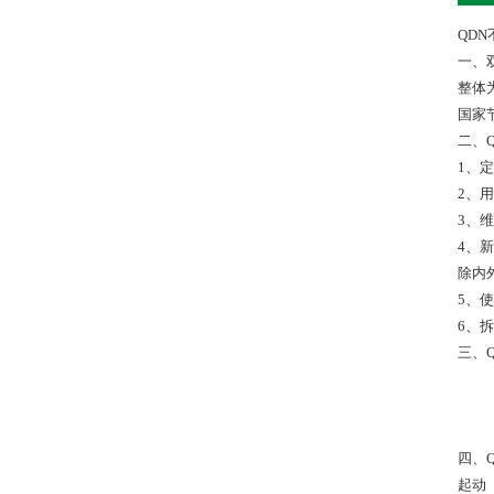
QD
一、
整体
国家
二、
1、
2、
3、
4、
除内
5、
6、
三、
四、
起动