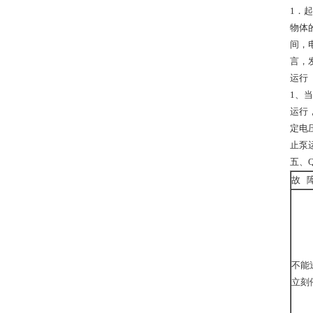
1．
物体
间，
言，
运行
1、
运行
定电
止泵
五、
故 
不能
立刻