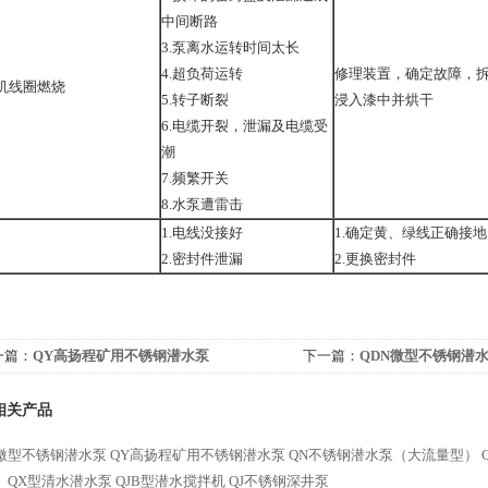
中间断路
3.泵离水运转时间太长
4.超负荷运转
修理装置，确定故障，
机线圈燃烧
5.转子断裂
浸入漆中并烘干
6.电缆开裂，泄漏及电缆受
潮
7.频繁开关
8.水泵遭雷击
1.电线没接好
1.确定黄、绿线正确接
2.密封件泄漏
2.更换密封件
一篇：
QY高扬程矿用不锈钢潜水泵
下一篇：
QDN微型不锈钢潜
相关产品
N微型不锈钢潜水泵
QY高扬程矿用不锈钢潜水泵
QN不锈钢潜水泵（大流量型）
X、QX型清水潜水泵
QJB型潜水搅拌机
QJ不锈钢深井泵