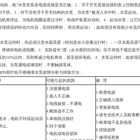
起动前，检?水泵安装及电源连接是否正确。2．浮子开关直接连接到泵上控制
的干扰。3．对于没有浮子开关结构的水泵，当水泵*被浸入水中时，水泵起动。
电机将停运。当电机线圈温度过冷时，热保护装置自动转。4．起动水泵，让它
发现错误的转动方向后，应回转两相， 然后再起动），如发现没有或很少水流
当水泵运转时，你必须注意水面高度（特别是在小容量运行时），一旦水面高度
，将烧坏电机或线圈。2、实际提长?度（从水面到目的地）应不得低于规定提升
压的10%以内，否则将减少电机寿命，甚至损坏电机。4、水泵运转时，如发
运转。当泵通电或潮湿时，不要触摸泵体。
QDN双叶轮不锈钢潜水泵故障分析与排除方法：
障
可能引起的原因
修 理
1.没接通电源
1.检查电源
2.插入不正确
2.正确插入插座
3.电线破损，不通电
3.更换新电线
4.断路器不工作
4.请专业技术人员检查
送水，电机不转或起动后
5.单相线没接好
5.检查端子盒及电缆
停止。
6.转子堵塞
6.排除故障
7.电机或电容损坏
7.修理或更换