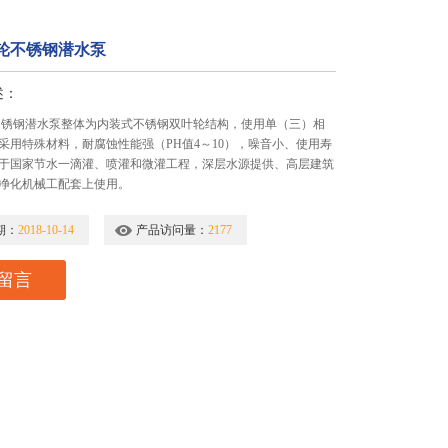
叶轮不锈钢潜水泵
述：
不锈钢潜水泵整体为内装式不锈钢双叶轮结构，使用单（三）相
采用特殊材料，耐腐蚀性能强（PH值4～10），噪音小、使用寿
于国家节水一滴灌、喷灌和微灌工程，深层水源提供、高层建筑
净化机械工配套上使用。
期：
2018-10-14
产品访问量：
2177
留言