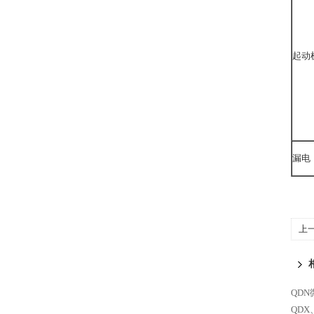
起动
漏电
上
QD
QD