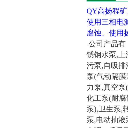
QY高扬程矿
使用三相电
腐蚀、使用
公司产品有：
锈钢水泵,上
污泵,自吸排
泵(气动隔膜
力泵,真空泵
化工泵(耐腐
泵),卫生泵
泵,电动抽液