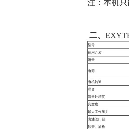
注：本机只
EXY
二、
EXYTB
型号
适用介质
流量
电源
电机转速
噪音
流量计精度
真空度
最大工作压力
出油管口径
软管、油枪