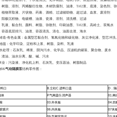
：树脂、溶剂、丙烯酸衍生物、木材防腐剂、油漆、Ti02浆、底漆、染色剂、
：植物萃取液、片状物、药膏、酒精、过滤辅助物、超过滤、血浆、废溶剂
：阳极沉积物、电镀槽、油漆、瓷漆、溶剂、清洗槽、过滤
：乳液、黏合剂、颜料、树脂、弥散剂、印刷油墨、Ti02浆、高岭土、双氧水
：容器底层排污、油渣、容器清洗、清仓、油面去渣、海水
-铸造-有色金属：金属型芯黏合剂、氢氧化物和碳化物、灰尘净化液、型芯冲洗
-地毯：化学印染、淀粉和上浆、树脂、染料、乳液
污水处理：石灰乳、稀浆、阴沟污水、化学品、压滤机的罐装、聚合物、废水
：渣油、油水分离、酸、碱、污水
事业：污染液、净化机上料、石灰乳、变压器油、树脂制品
BK
气动隔膜泵
结构零件图：
出料口
B.立柱C.进料口盖
D．隔
阀体
P.气阀盖G.消声器
01.阀
球座
03.外夹板
04.
聚胶膜片
06.内夹板
07夹
连杆轴
09.气阀室垫片
10.