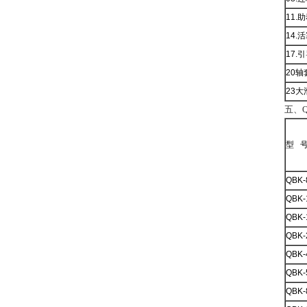
11.
14.
17.
20轴
23
五、Q
型 
QBK-
QBK-
QBK-
QBK-
QBK-
QBK-
QBK-