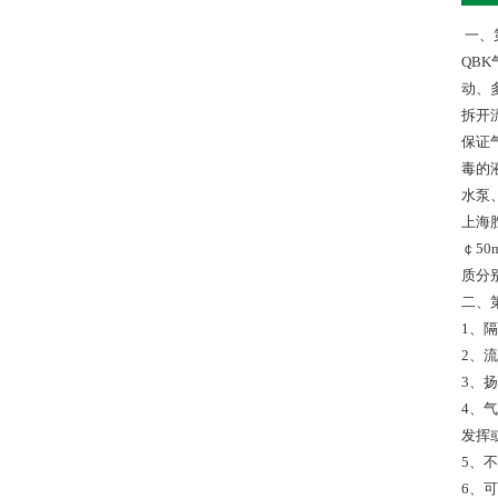
一、
QB
动、
拆开
保证
毒的
水泵
上海胜
￠50
质分
二、
1、隔
2、
3、
4、
发挥
5、
6、