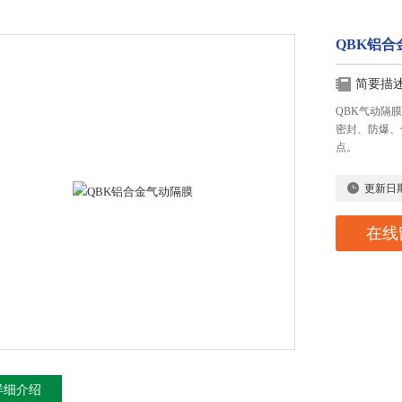
QBK铝合
简要描
QBK气动隔
密封、防爆、
点。
更新日
在线
详细介绍