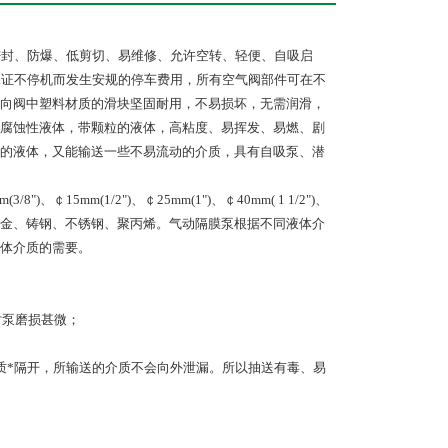
密封、防爆、低剪切、易维修、允许空转、轻便、自吸启
保证不停机而发生安规的停车费用，所有空气阀部件可在不
向阀中塑料材质的滑块坚固耐用，不易损坏，无需润滑，
腐蚀性液体，带颗粒的液体，高粘度、易挥发、易燃、剧
的液体，又能输送一些不易流动的介质，具有自吸泵、潜
5mm(1/2")、￠25mm(1")、￠40mm( 1 1/2")、
部件材质有：铝合金、铸钢、不锈钢、聚丙烯。气动隔膜泵根据不同液体介
体介质的需要。
对泵磨损甚微；
质*隔开，所输送的介质不会向外泄漏。所以抽送有毒、易