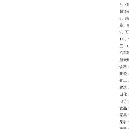
7、
超负
8、
塞、
9、
1 
三、Q
汽车
航天
饮料
陶瓷
化工
建筑
日化
电子
食品
家具
采矿
市政