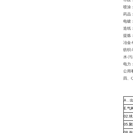
喷涂
药品
电镀
造纸
提炼
冶金
纺织
水-
电力
公用
四、Q
A．
E.气
02.
05.
08.