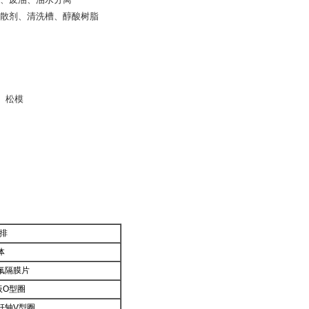
弥散剂、清洗槽、醇酸树脂
、松模
排
体
四氟隔膜片
板O型圈
连杆轴V型圈