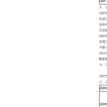
QBK-
六、Q
QB
头进
达到
又设
QB
采用
冲更
QB
醒更
七、Q
QB
八、Q
故障
流体