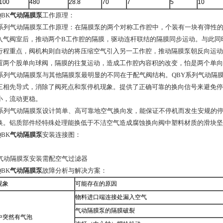
100
480
28.8
70
7
5
10
BK
气动隔膜泵
工作原理：
K系列气动隔膜泵工作原理：在隔膜泵的两个对称工作腔中，个装有一块有弹性
入气阀室后，推动两个B工作腔的隔膜，驱动连杆联结的隔膜同步运动。与此同
行程重点，阀机构则自动的将压缩空气引入另一工作腔，推动隔膜泵朝反向运动
置两个股单向球阀，隔膜的往复运动，造成工作腔内容积的改变，怕是两个单向
K系列气动隔膜泵与其他隔膜泵最明显的不同在于配气阀结构。QBY系列气动隔
三相先导式，消除了阀死点和泵停机现象。提供了正确可靠的换向信号来避免停
小，流动更稳。
Y系列气动隔膜泵设计简单、高可靠地空气换向发，能保证不停机而发生安规的
换。铝质部件经特殊处理能换低于不洁空气造成腐蚀换向阀中塑料材质的滑块坚
BK
气动隔膜泵
安装连接图：
K气动隔膜泵安装需配空气过滤器
BK
气动隔膜泵
故障分析与解决方案：
现象
可能存在的原因
物料进口端连接处漏入空气
气动隔膜泵的隔膜破裂
中突然有气泡