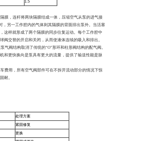
1.5
的隔膜，连杆将两块隔膜结成一体，压缩空气从泵的进气接
时，另一工作腔内的气体则其隔膜的背面排出泵外。当活塞
，这样就形成了两个隔膜的同步往复运动。每个工作腔中
球阀交替的开启和关闭，从而使液体连续的吸入和排出。
膜泵气阀结构取消了传统的“O”形环和柱形阀结构的配气阀。
机和更快换向是泵具有更大的流量，提供了输送性能是脉
停车费用，所有空气阀部件可在不拆开流动部分的情况下惊
固耐。
处理方案
紧固修复
更换