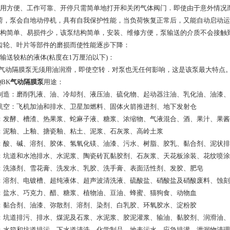
使用方便、工作可靠、开停只需简单地打开和关闭气体阀门．即使由于意外情况
荷，泵会自地动停机，具有自我保护性能，当负荷恢复正常后，又能自动启动运
结构简单、易损件少，该泵结构简单，安装、维修方便，泵输送的介质不会接触
齿轮、叶片等部件的磨损而使性能逐步下降：
可输送较粘的液体(粘度在1万厘泊以下)：
0、气动隔膜泵无须用油润滑，即使空转．对泵也无任何影响，这是该泵最大特点
BK
气动隔膜泵
用途：
制造：磨削乳液、油、冷却剂、液压油、硫化物、起动器注油、乳化油、油漆、
航空：飞机加油和排水、卫星加燃料、固体火箭推进剂、地下发射仓
：发酵、槽渣、热果浆、蛇麻子液、糖浆、浓缩物、气液混合、酒、果汁、果酱
：泥釉、上釉、搪瓷釉、粘土、泥浆、石灰浆、高岭土浆
：酸、碱、溶剂、胶体、氢氧化镁、油漆、污水、树脂、胶乳、黏合剂、泥状排
：坑道和水池排水、水泥浆、陶瓷砖瓦黏胶剂、石灰浆、天花板涂装、花纹喷涂
：洗涤剂、雪花膏、洗发水、乳胶、洗手膏、表面活性剂、发胶、肥皂
：溶剂、电镀槽、超纯液体、超声波清洗液、硫酸盐、硝酸盐及硝酸废料、蚀刻
：盐水、巧克力、醋、糖浆、植物油、豆油、蜂蜜、猫狗食、动物血
：黏合剂、油漆、弥散剂、溶剂、染剂、白乳胶、环氧胶水、淀粉胶
：坑道排污、排水、煤泥及石浆、水泥浆、胶泥灌浆、输油、黏胶剂、润滑油、
：水箱和坑道排污、下水道清洗、化学制品、地表污水、应急排灌、泄漏物清理