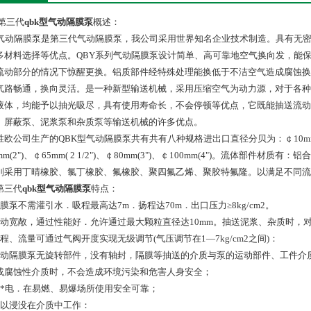
第三代
qbk型气动隔膜泵
概述：
K气动隔膜泵是第三代气动隔膜泵，我公司采用世界知名企业技术制造。具有无
多材料选择等优点。QBY系列气动隔膜泵设计简单、高可靠地空气换向发，能
流动部分的情况下惊醒更换。铝质部件经特殊处理能换低于不洁空气造成腐蚀换
气路畅通，换向灵活。是一种新型输送机械，采用压缩空气为动力源，对于各种
液体，均能予以抽光吸尽，具有使用寿命长，不会停顿等优点，它既能抽送流动
、屏蔽泵、泥浆泵和杂质泵等输送机械的许多优点。
欧公司生产的QBK型气动隔膜泵共有共有八种规格进出口直径分贝为：￠10mm(3/8")、￠1
mm(2")、￠65mm( 2 1/2")、￠80mm(3")、￠100mm(4")。流体
别采用丁晴橡胶、氯丁橡胶、氟橡胶、聚四氟乙烯、聚胶特氟隆。以满足不同流
第三代
qbk型气动隔膜泵
特点：
膜泵不需灌引水．吸程最高达7m．扬程达70m．出口压力≥8kg/cm2。
流动宽敞，通过性能好．允许通过最大颗粒直径达10mm。抽送泥浆、杂质时，
扬程、流量可通过气阀开度实现无级调节(气压调节在1—7kg/cm2之间)：
气动隔膜泵无旋转部件，没有轴封，隔膜等抽送的介质与泵的运动部件、工件介
或腐蚀性介质时，不会造成环境污染和危害人身安全；
不*电．在易燃、易爆场所使用安全可靠；
可以浸没在介质中工作：