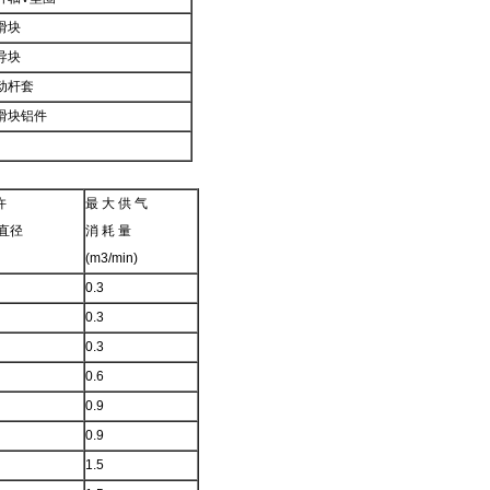
小滑块
引导块
助动杆套
大滑块铝件
许
最 大 供 气
直径
消 耗 量
(m3/min)
0.3
0.3
0.3
0.6
0.9
0.9
1.5