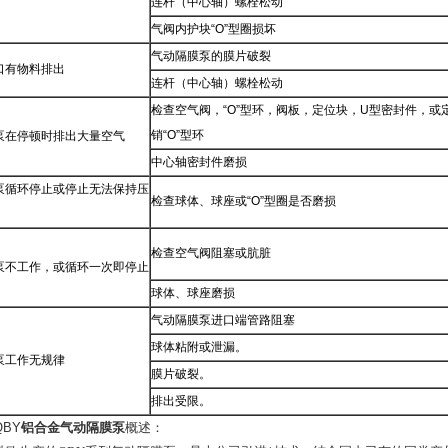
连杆（中心轴）螺栓松动
气阀内护块“O”型圈损坏
气动隔膜泵的膜片破裂
口有物料排出
连杆（中心轴）螺栓松动
检查空气阀，“O”型环，阀板，定位块，U型密封件，或
销“O”型环
泵在停顿时排出大量空气
中心轴密封件磨损
泵循环停止或停止无法保持压
检查球体、球座或“O”型圈是否磨损
检查空气阀阻塞或肮脏
泵不工作，或循环一次即停止
球体、球座磨损
气动隔膜泵进口端管路阻塞
球体粘附或泄漏。
泵工作无规律
膜片破裂。
排出受限。
BY
铝合金气动隔膜泵
概述：