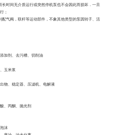
而长时间无介质运行或突然停机泵也不会因此而损坏．一旦
行；
到配气阀，联杆等运动部件，不象其他类型的泵因转子、活
。
添加剂、去污槽、切削油
、玉米浆
出物、稳定器、压滤机、电解液
酸、丙酮、抛光剂
泡沫
、废油、油水分离