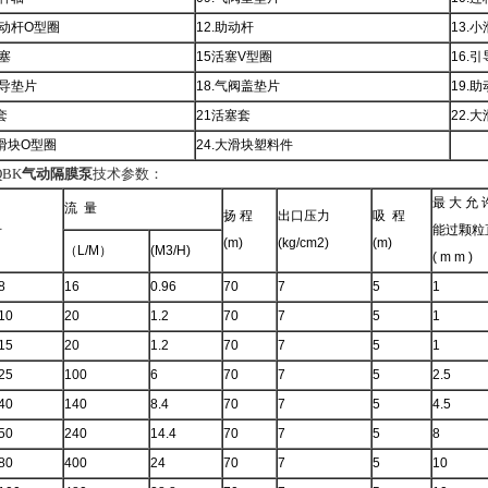
助动杆O型圈
12.助动杆
13.
活塞
15活塞V型圈
16.
引导垫片
18.气阀盖垫片
19.
套
21活塞套
22.
大滑块O型圈
24.大滑块塑料件
BK
气动隔膜泵
技术参数：
最 大 允 
流 量
扬 程
出口压力
吸 程
号
能过颗粒
(m)
(kg/cm2)
(m)
（L/M）
(M3/H)
( m m )
8
16
0.96
70
7
5
1
10
20
1.2
70
7
5
1
15
20
1.2
70
7
5
1
25
100
6
70
7
5
2.5
40
140
8.4
70
7
5
4.5
50
240
14.4
70
7
5
8
80
400
24
70
7
5
10