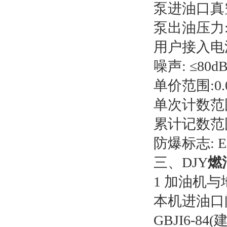
泵进油口真空度
泵出油压力:≤
用户接入电源:
噪声: ≤80d
单价范围:0.0
单次计数范围:
累计记数范围:0
防爆标志: Exdm
三、DJY
燃
1 加油机
本机进油口
GBJI6-8