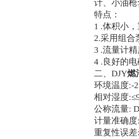
计、小油枪
特点：
1 .体积
2.采用组
3 .流量
4 .良好
二、DJY
燃
环境温度:-2
相对湿度:≤9
公称流量: DJY-
计量准确度:±
重复性误差:≤