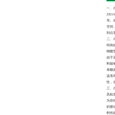
一、Z
ZB
等。
空间
到位
二、Z
特殊
蝴蝶
由于
料能
单蝶
该系
性，
三、Z
高粘
为容
的驱
料性