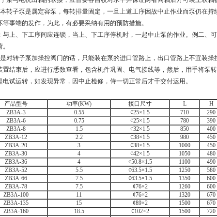
因本转子泵是属定容泵，每转排量固定，一旦上道工序因故中止作业而泵仍在持
坏等事端的发作，为此，有必要采纳有用的预防措施。
：与上、下工序间应连锁，当上、下工序停机时，一起中止泵的作业。例二、可
荷。
若是对转子泵加操控阀门的话，只能装在泵的进口管路上，出口管路上不宜装操
装置结束后，应进行悉数查看，包含机件巩固、电气接线等，然后，用手将泵转
是电试运转，如发现异常，因中止检修，侍一切正常后才干交付运用。
产品型号
功率(KW)
接口尺寸
L
H
ZB3A-3
0.55
¢25×1.5
710
290
ZB3A-6
0.75
¢25×1.5
780
390
ZB3A-8
1.5
¢32×1.5
850
400
ZB3A-12
2.2
¢38×1.5
980
450
ZB3A-20
3
¢38×1.5
1000
450
ZB3A-30
4
¢42×1.5
1050
480
ZB3A-36
4
¢50.8×1.5
1100
490
ZB3A-52
5.5
¢63.5×1.5
1250
580
ZB3A-66
7.5
¢63.5×1.5
1350
600
ZB3A-78
7.5
¢76×2
1260
600
ZB3A-100
11
¢76×2
1320
670
ZB3A-135
15
¢89×2
1500
670
ZB3A-160
18.5
¢102×2
1500
720