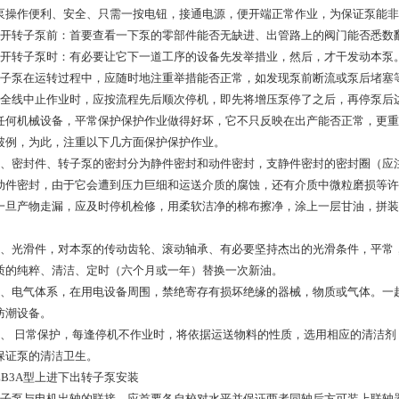
泵操作便利、安全、只需一按电钮，接通电源，便开端正常作业，为保证泵能非
在开转子泵前：首要查看一下泵的零部件能否无缺进、出管路上的阀门能否悉数
在开转子泵时：有必要让它下一道工序的设备先发举措业，然后，才干发动本泵
转子泵在运转过程中，应随时地注重举措能否正常，如发现泵前断流或泵后堵塞
当全线中止作业时，应按流程先后顺次停机，即先将增压泵停了之后，再停泵后
任何机械设备，平常保护保护作业做得好坏，它不只反映在出产能否正常，更重
破例，为此，注重以下几方面保护保护作业。
）、密封件、转子泵的密封分为静件密封和动件密封，支静件密封的密封圈（应
动件密封，由于它会遭到压力巨细和运送介质的腐蚀，还有介质中微粒磨损等许
一旦产物走漏，应及时停机检修，用柔软洁净的棉布擦净，涂上一层甘油，拼装
。
）、光滑件，对本泵的传动齿轮、滚动轴承、有必要坚持杰出的光滑条件，平常
质的纯粹、清洁、定时（六个月或一年）替换一次新油。
）、电气体系，在用电设备周围，禁绝寄存有损坏绝缘的器械，物质或气体。一
防潮设备。
）、 日常保护，每逢停机不作业时，将依据运送物料的性质，选用相应的清洁
保证泵的清洁卫生。
ZB3A型上进下出转子泵安装
转子泵与电机出轴的联接，应首要各自校对水平并保证两者同轴后方可装上联轴