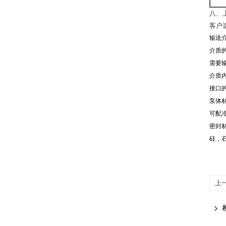
八、
客户
输送
介质的
需要
介质
接口的
泵体材
可配
密封
硅，
上