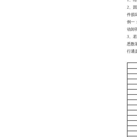
2、
件损
例一
动卸
3、
悉数
行通