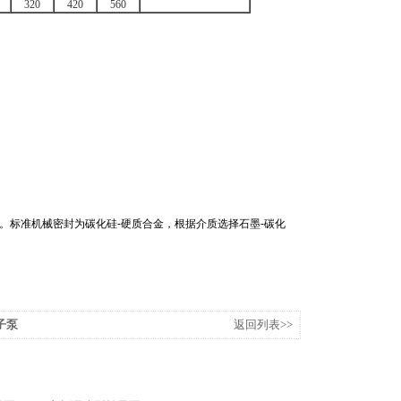
320
420
560
。标准机械密封为碳化硅-硬质合金，根据介质选择石墨-碳化
子泵
返回列表>>