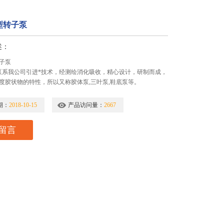
型转子泵
述：
子泵
子泵系我公司引进*技术，经测绘消化吸收，精心设计，研制而成，
度胶状物的特性，所以又称胶体泵,三叶泵,鞋底泵等。
期：
2018-10-15
产品访问量：
2667
留言