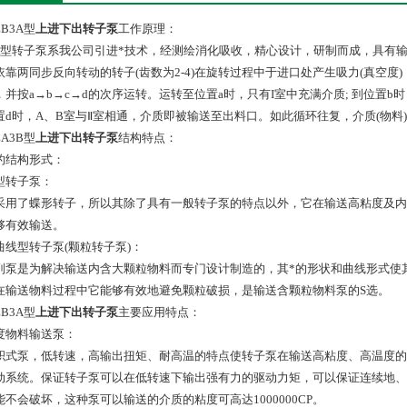
B3A型
上进下出转子泵
工作原理：
3A型转子泵系我公司引进*技术，经测绘消化吸收，精心设计，研制而成，具有输
依靠两同步反向转动的转子(齿数为2-4)在旋转过程中于进口处产生吸力(真空
，并按a→b→c→d的次序运转。运转至位置a时，只有I室中充满介质; 到位置b时
置d时，A、B室与Ⅱ室相通，介质即被输送至出料口。如此循环往复，介质(物料
A3B型
上进下出转子泵
结构特点：
的结构形式：
型转子泵：
采用了蝶形转子，所以其除了具有一般转子泵的特点以外，它在输送高粘度及内
够有效输送。
曲线型转子泵(颗粒转子泵)：
列泵是为解决输送内含大颗粒物料而专门设计制造的，其*的形状和曲线形式使
在输送物料过程中它能够有效地避免颗粒破损，是输送含颗粒物料泵的S选。
B3A型
上进下出转子泵
主要应用特点：
度物料输送泵：
积式泵，低转速，高输出扭矩、耐高温的特点使转子泵在输送高粘度、高温度的
动系统。保证转子泵可以在低转速下输出强有力的驱动力矩，可以保证连续地、
能不会破坏，这种泵可以输送的介质的粘度可高达1000000CP。