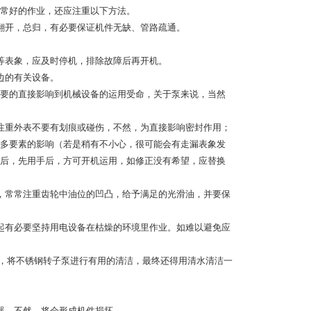
常好的作业，还应注重以下方法。
翻开，总归，有必要保证机件无缺、管路疏通。
。
等表象，应及时停机，排除故障后再开机。
边的有关设备。
要的直接影响到机械设备的运用受命，关于泵来说，当然
注重外表不要有划痕或碰伤，不然，为直接影响密封作用；
多要素的影响（若是稍有不小心，很可能会有走漏表象发
后，先用手后，方可开机运用，如修正没有希望，应替换
，常常注重齿轮中油位的凹凸，给予满足的光滑油，并要保
起有必要坚持用电设备在枯燥的环境里作业。如难以避免应
剂，将不锈钢转子泵进行有用的清洁，最终还得用清水清洁一
器，不然，将会形成机件损坏。