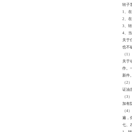
转子
1、
2、
3、
4、
关于
也不
（1
关于
作。
新件
（2
证油
（3
加有
（4
遍，
七、
1、