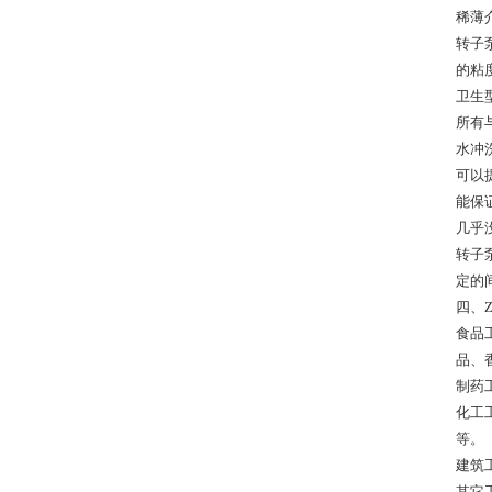
稀薄
转子
的粘
卫生
所有
水冲
可以
能保
几乎
转子
定的
四、
食品
品、
制药
化工
等。
建筑
其它