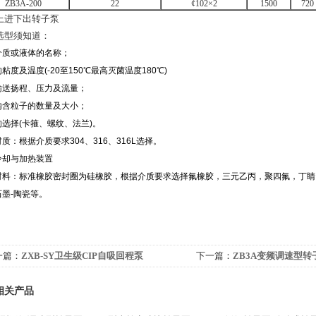
ZB3A-200
22
¢102×2
1500
720
上进下出转子泵
选型须知道：
介质或液体的名称；
粘度及温度(-20至150℃最高灭菌温度180℃)
输送扬程、压力及流量；
内含粒子的数量及大小；
选择(卡箍、螺纹、法兰)。
质：根据介质要求304、316、316L选择。
冷却与加热装置
材料：标准橡胶密封圈为硅橡胶，根据介质要求选择氟橡胶，三元乙丙，聚四氟，丁睛
石墨-陶瓷等。
一篇：
ZXB-SY卫生级CIP自吸回程泵
下一篇：
ZB3A变频调速型转
相关产品