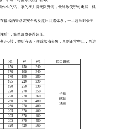
续作业的话，泵的压力将无限升高，最终致使密封走漏、机
在输出的管路装安全阀及超压回路体系，一旦超压时会主
控阀门，简单形成失误超压。
变3~5转，察听有否卡住或松动表象，直到正常中止，再进
H1
W
W1
接口形式
150
150
240
170
190
240
170
190
280
185
220
330
190
250
330
220
270
350
卡箍
220
270
360
螺纹
260
270
480
法兰
260
270
480
295
370
480
295
370
480
295
370
480
320
420
560