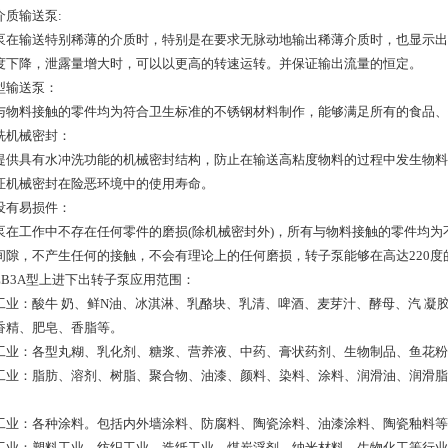
介质输送泵:
泵在输送特别稀薄的介质时，特别是在要求无脉动地输出稀薄介质时，也显示出
度下降，泄露量增大时，可以以更高的转速运转。并保证输出流量的恒定。
型输送泵：
与物料接触的零件均为符合卫生标准的不锈钢材料制作，能够满足所有的食品、
洗机械密封：
提供具有水冲洗功能的机械密封结构，防止在输送高粘度物料的过程中发生物料
证机械密封在险恶环境中的使用寿命。
没有易损件：
泵在工作中不存在任何零件的磨损(除机械密封外)，所有与物料接触的零件均
间隙，不产生任何的接触，不会有理论上的任何磨损，转子泵能够在高达220度
ZB3A型上进下出转子泵应用范围：
工业：酸牛 奶、鲜N油、冰淇淋、乳酪块、乳清、啤酒、麦芽汁、酵母、汽 凝
香精、肥皂、香脂等。
工业：各型丸糊、乳化剂、糖浆、营养液、中药、膏状药剂、生物制品、鱼花粉
工业：脂肪、溶剂、树脂、聚合物、油漆、颜料、染料、涂料、润滑油、润滑脂
工业：各种涂料。包括内外墙涂料、防腐料、陶瓷涂料、油漆涂料、陶瓷釉料等
工业：塑料工业、纺织工业、造纸工业、煤炭浮剂、纳米材料、生物化工等行业