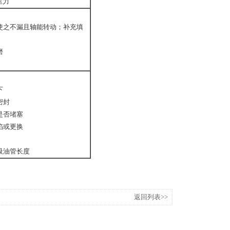
压力
使之不漏且轴能转动；补充填
磨
下
密封
是否堵塞
陷或更换
吸油管长度
返回列表>>