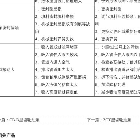
6、液体温度低而粘度增大
6、予热液体或降^^非出
1、密封圈磨损
1、更换密封圈
2、填料密封填料磨损
2、调节填料压盖松紧，
3、机械密封磨损或有划痕等缺
料
泵密封漏油
陷
3、更换动静环或重新研
4、机械密封弹簧失效
4、更换弹簧
1、吸入管或过滤网堵塞
1、 消除过滤网上的污物
2、吸入管伸入液面较浅
2、吸入管应伸入液面以
3、管道内进入空气
3、检查各联接处，使其
或振动大
4、排出管道阻力太大
4、检查排出管道及阀门
5、齿轮轴承或侧板严重磨损
5、拆下清洗，并修整缺
6、吸入液体的粘度太大
6、加温降粘处理
7、吸入高度超过额定值
7、减少吸油高度及缩短
一篇：
CB-B型齿轮油泵
下一篇：
2CY型齿轮油泵
相关产品