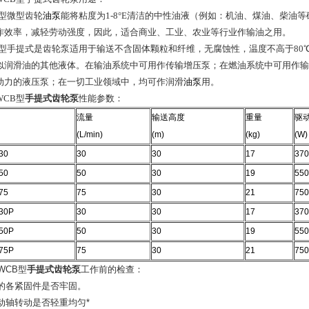
B型微型齿轮
油泵
能将粘度为1-8°E清洁的中性油液（例如：机油、煤油、柴油
作效率，减轻劳动强度，因此，适合商业、工业、农业等行业作输油之用。
型手提式是齿轮泵适用于输送不含固体颗粒和纤维，无腐蚀性，温度不高于80℃，粘度为5×10
似润滑油的其他液体。在输油系统中可用作传输增压泵；在燃油系统中可用作输
动力的液压泵；在一切工业领域中，均可作润滑
油泵
用。
WCB型
手提式齿轮泵
性能参数：
流量
输送高度
重量
驱
(L/min)
(m)
(kg)
(W)
30
30
30
17
370
50
50
30
19
550
75
75
30
21
750
30P
30
30
17
370
50P
50
30
19
550
75P
75
30
21
750
WCB型
手提式齿轮泵
工作前的检查：
 泵的各紧固件是否牢固。
主动轴转动是否轻重均匀*