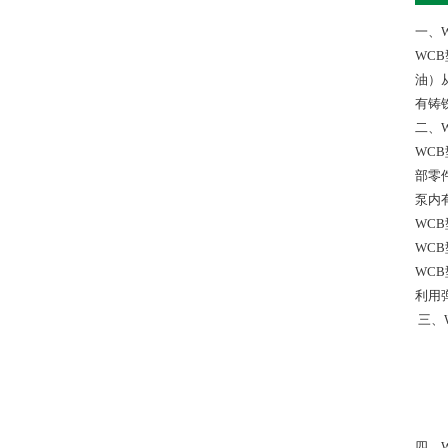
一、
WC
油）
有铸
二、
WC
部零
泵内
WC
WC
WC
利用
三、
四、