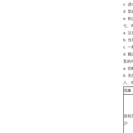
c.
d.
e.
七、
a. 注
b.
c.
d. 
泵的
a. 
b.
八、
现象
齿轮
少