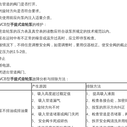
 进出管道的阀门是否打开。
 泵的旋转方向是否符合要求。
 初次使用前应向泵内注入适量介质。
WCB型
手提式齿轮泵
的维护：
意
齿轮泵
的压力表及真空表的读数应符合该泵所规定的技术规范以内。
 当泵在运转中有不正常的噪音或温升过高时，应立即停泵检查。
 一般情况下，不得任意调整安全阀，如需调整时，要用仪器校正。使安全阀的截
额定压力的1.5-2倍。
停止
切断电源。
 关闭进出管道阀门。
WCB型
手提式齿轮泵
故障分析与排除方法：
产生原因
排除方法
1、吸入高度超过额定值
1、 提高吸入液面
2、 吸入管道漏气
2、检查各接合处，加密
3、旋转方向不对
3、按泵的所示方向纠正
泵不排油或排油量
4、 吸入管道堵塞或阀门关闭
4、检查管道是否堵塞，
5、 安全阀卡死或研伤
5、拆开安全阀清洗并用