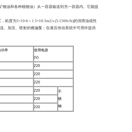
等矿物油和各种植物油）从一容器输送到另一容器内。它能提
-6～1.5×10-3m2/s (5-1500cSt)的润滑油或性
送、加压、喷射的燃
油泵
；在液压传动系统中可用作提供
动功率
使用电源
(V)
220
220
220
220
不
220
锈
钢
220