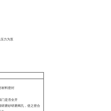
止压力为泵
封材料密封
阀门是否全开
细研磨砂研磨阀孔，使之密合