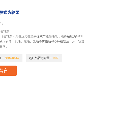
手提式齿轮泵
述：
式齿轮泵
泵（齿轮泵）为低压力微型手提式节能输油泵，能将粘度为1-8°E
液（例如：机油、煤油、柴油等矿物油和各种植物油）从一容器
器内。
期：
2018-10-14
产品访问量：
1867
留言