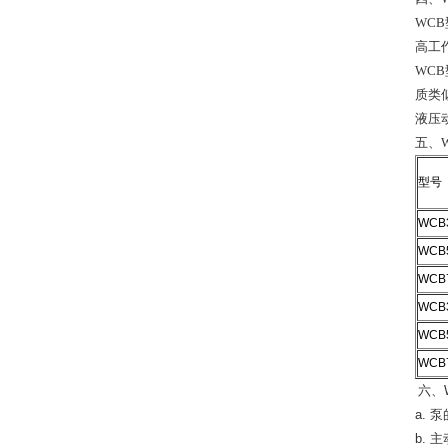
WC
高工
WCB
质类
液压
五、
型号
WCB
WCB
WCB
WCB
WCB
WCB
六、
a.
b. 