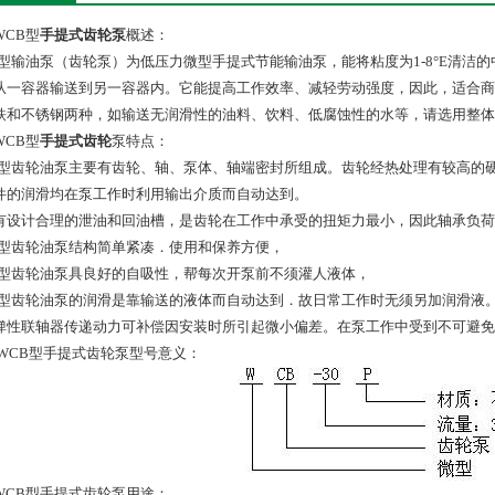
WCB型
手提式齿轮泵
概述：
B型输油泵（齿轮泵）为低压力微型手提式节能输油泵，能将粘度为1-8°E清
从一容器输送到另一容器内。它能提高工作效率、减轻劳动强度，因此，适合商
铁和不锈钢两种，如输送无润滑性的油料、饮料、低腐蚀性的水等，请选用整体
WCB型
手提式齿轮
泵特点：
B型齿轮油泵主要有齿轮、轴、泵体、轴端密封所组成。齿轮经热处理有较高的
件的润滑均在泵工作时利用输出介质而自动达到。
有设计合理的泄油和回油槽，是齿轮在工作中承受的扭矩力最小，因此轴承负荷
B型齿轮油泵结构简单紧凑．使用和保养方便，
B型齿轮油泵具良好的自吸性，帮每次开泵前不须灌人液体，
B型齿轮油泵的润滑是靠输送的液体而自动达到．故日常工作时无须另加润滑液
弹性联轴器传递动力可补偿因安装时所引起微小偏差。在泵工作中受到不可避
WCB型手提式齿轮泵型号意义：
WCB型手提式齿轮泵用途：