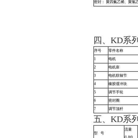
密封： 聚四氟乙烯、聚氯
四、KD系
序号
零件名称
1
电机
2
电机座
3
电机联轴节
4
橡胶缓冲块
5
调节手轮
6
密封圈
7
调节顶杆
五、KD系
流量
型 号
(L/H)