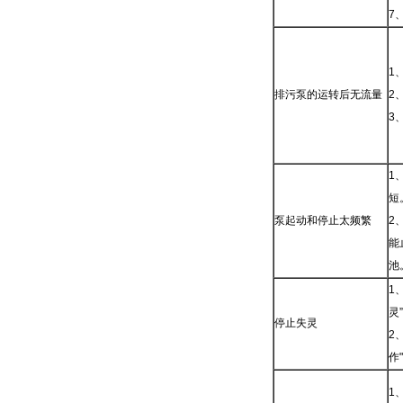
7
1
排污泵的运转后无流量
2
3
1
短
泵起动和停止太频繁
2
能
池
1
灵
停止失灵
2
作
1