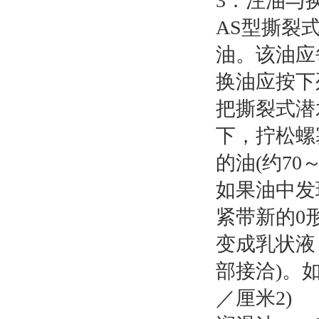
3．注油与
AS型撕裂
油。该油应
换油应按下
把撕裂式潜
下，拧松螺
的油(约70
如果油中发
紧带新的0
变成乳状液
部接洽)。
／厘米2)