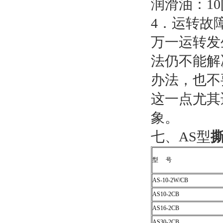
润滑油：10
4．运转故
万一运转发
法仍不能解
办法，也不
这一点尤其
象。
七、AS型
型 号
AS-10-2W/CB
AS10-2CB
AS16-2CB
AS30-2CB